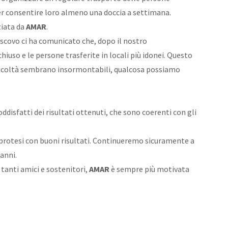
 consentire loro almeno una doccia a settimana.
ziata da
AMAR
.
vescovo ci ha comunicato che, dopo il nostro
iuso e le persone trasferite in locali più idonei. Questo
fficoltà sembrano insormontabili, qualcosa possiamo
ddisfatti dei risultati ottenuti, che sono coerenti con gli
e protesi con buoni risultati. Continueremo sicuramente a
anni.
i tanti amici e sostenitori,
AMAR
è sempre più motivata