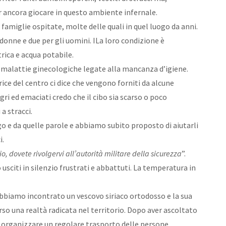
r ancora giocare in questo ambiente infernale.
2 famiglie ospitate, molte delle quali in quel luogo da anni.
donne e due per gli uomini. ILa loro condizione è
trica e acqua potabile.
 le malattie ginecologiche legate alla mancanza d’igiene.
rice del centro ci dice che vengono forniti da alcune
gri ed emaciati credo che il cibo sia scarso o poco
 a stracci.
ogo e da quelle parole e abbiamo subito proposto di aiutarli
i.
o, dovete rivolgervi all’autorità militare della sicurezza
”.
usciti in silenzio frustrati e abbattuti. La temperatura in
 abbiamo incontrato un vescovo siriaco ortodosso e la sua
so una realtà radicata nel territorio. Dopo aver ascoltato
: organizzare un regolare trasporto delle persone