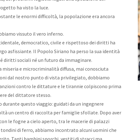
ogetto ha visto la luce.
ostante le enormi difficoltà, la popolazione era ancora
bbiamo vissuto il vero inferno.
identale, democratico, civile e rispettoso dei diritti ha
o asfissiante. Il Popolo Siriano ha perso la sua identità
é diritti sociali né un futuro da immaginare.
 miseria e microcriminalità diffusa, mai conosciuta
ni dal nostro punto di vista privilegiato, dobbiamo
anzioni contro le dittature e le tirannie colpiscono prima
tere del dittatore stesso.
 durante questo viaggio: guidati da un ingegnere
ltà un centro di raccolta per famiglie sfollate. Dopo aver
n le fogne a cielo aperto, tra le macerie di palazzi
i tondini di ferro, abbiamo incontrato alcuni uomini che
to. Tanti bambini sporchi, vestiti di stracci ma,