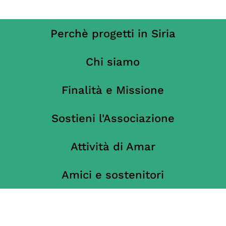
Perchè progetti in Siria
Chi siamo
Finalità e Missione
Sostieni l'Associazione
Attività di Amar
Amici e sostenitori