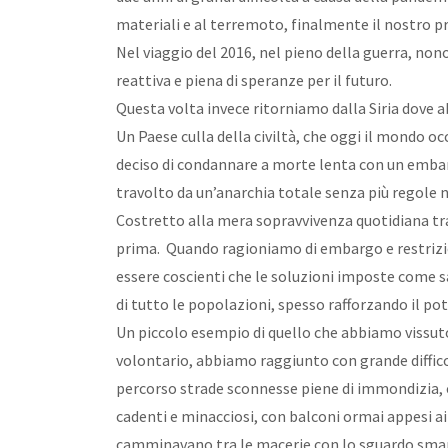
materiali e al terremoto, finalmente il nostro pr
Nel viaggio del 2016, nel pieno della guerra, non
reattiva e piena di speranze per il futuro.
Questa volta invece ritorniamo dalla Siria dove a
Un Paese culla della civiltà, che oggi il mondo occ
deciso di condannare a morte lenta con un embarg
travolto da un’anarchia totale senza più regole n
Costretto alla mera sopravvivenza quotidiana tra
prima. Quando ragioniamo di embargo e restrizio
essere coscienti che le soluzioni imposte come s
di tutto le popolazioni, spesso rafforzando il po
Un piccolo esempio di quello che abbiamo vissuto
volontario, abbiamo raggiunto con grande diffico
percorso strade sconnesse piene di immondizia, co
cadenti e minacciosi, con balconi ormai appesi a
camminavano tra le macerie con lo sguardo smarri